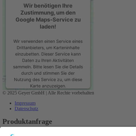
Wir benötigen Ihre
Zustimmung, um den
Google Maps-Service zu
laden!
Wir verwenden einen Service eines
Drittanbieters, um Karteninhalte
einzubetten. Dieser Service kann
Daten zu Ihren Aktivitäten
sammeln. Bitte lesen Sie die Details
durch und stimmen Sie der
Nutzung des Service zu, um diese
Karte anzuzeigen.
© 2025 Geyer GmbH | Alle Rechte vorbehalten
Mehr Informationen
Impressum
Datenschutz
Akzeptieren
Produktanfrage
powered by
Usercentrics Consent
Management Platform
&
eRecht24
Anrede