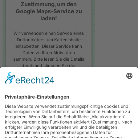
Zustimmung, um den
Google Maps-Service zu
laden!
Wir verwenden einen Service eines
Drittanbieters, um Karteninhalte
einzubetten. Dieser Service kann
Daten zu Ihren Aktivitäten
sammeln. Bitte lesen Sie die Details
durch und stimmen Sie der
Nutzung des Service zu, um diese
Karte anzuzeigen.
© 2025 Geyer GmbH | Alle Rechte vorbehalten
Mehr Informationen
Impressum
Datenschutz
Akzeptieren
Produktanfrage
powered by
Usercentrics Consent
Management Platform
&
eRecht24
Anrede